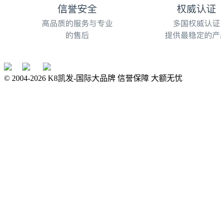
© 2004-
2026
K8凯发-国际大品牌 信誉保障 大额无忧