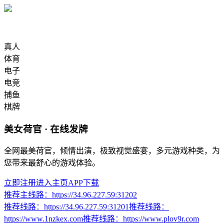
真人
体育
电子
电竞
捕鱼
棋牌
美女荷官 · 在线发牌
全网最美荷官，倾情出演，极致视觉盛宴，多元游戏种类，为
您带来最舒心的游戏体验。
立即注册
进入主页
APP下载
推荐主线路：
https://34.96.227.59:31202
推荐线路：
https://34.96.227.59:31201
推荐线路：
https://www.1nzkex.com
推荐线路：
https://www.plov9r.com