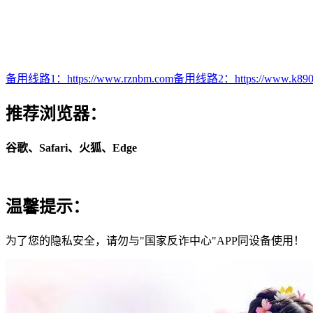
备用线路
1
：
https://www.rznbm.com
备用线路
2
：
https://www.k89
推荐浏览器：
谷歌、Safari、火狐、Edge
温馨提示：
为了您的隐私安全，请勿与"国家反诈中心"APP同设备使用！