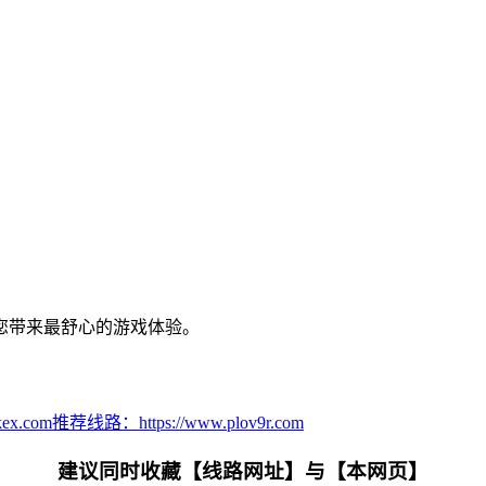
您带来最舒心的游戏体验。
kex.com
推荐线路：
https://www.plov9r.com
建议同时收藏【线路网址】与【本网页】