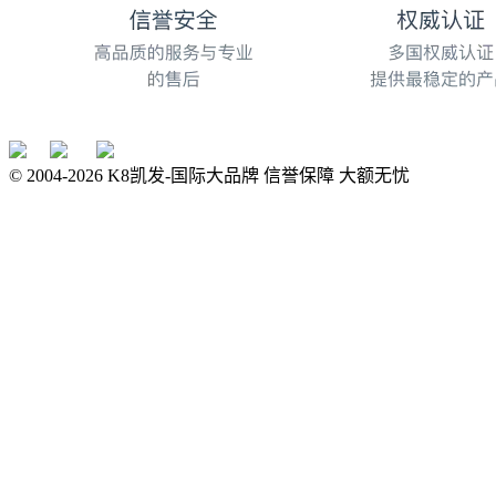
© 2004-
2026
K8凯发-国际大品牌 信誉保障 大额无忧